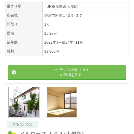
最寄り駅
JR東海道線 大船駅
所在地
鎌倉市岩瀬１-２５-３７
間取り
1K
面積
25.28㎡
築年数
2022年 (平成34年) 11月
賃料
89,000円
レジデンス鎌倉 １０１
の詳細を見る
テラスハウス