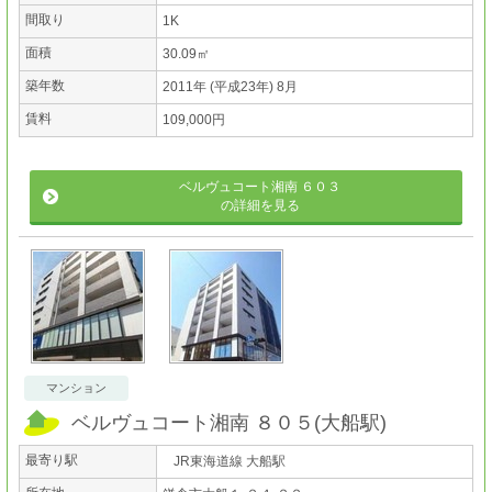
間取り
1K
面積
30.09㎡
築年数
2011年 (平成23年) 8月
賃料
109,000円
ベルヴュコート湘南 ６０３
の詳細を見る
マンション
ベルヴュコート湘南 ８０５
(
大船駅
)
最寄り駅
JR東海道線 大船駅