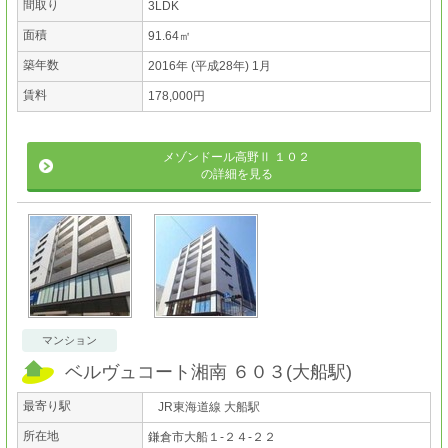
間取り
3LDK
面積
91.64㎡
築年数
2016年 (平成28年) 1月
賃料
178,000円
メゾンドール高野Ⅱ １０２
の詳細を見る
マンション
ベルヴュコート湘南 ６０３
(
大船駅
)
最寄り駅
JR東海道線 大船駅
所在地
鎌倉市大船１-２４-２２