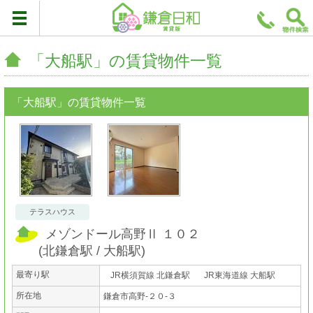
「大船駅」の賃貸物件一覧
「大船駅」の賃貸物件一覧
テラスハウス
メゾンドール高野Ⅱ １０２
(
北鎌倉駅
大船駅
)
最寄り駅
JR横須賀線 北鎌倉駅
JR東海道線 大船駅
所在地
鎌倉市高野-２０-３