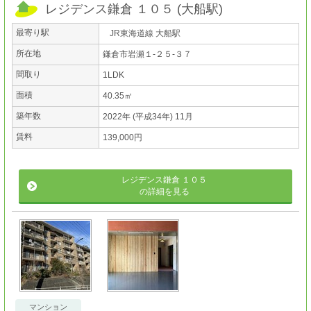
レジデンス鎌倉 １０５
(
大船駅
)
最寄り駅
JR東海道線 大船駅
所在地
鎌倉市岩瀬１-２５-３７
間取り
1LDK
面積
40.35㎡
築年数
2022年 (平成34年) 11月
賃料
139,000円
レジデンス鎌倉 １０５
の詳細を見る
マンション