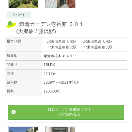
アパート
鎌倉ガーデン壱番館 ３０１
(
大船駅
藤沢駅
)
最寄り駅
JR東海道線 大船駅
JR東海道線 大船駅
JR東海道線 藤沢駅
JR東海道線 藤沢駅
所在地
鎌倉市植木-８４１-１
間取り
1SLDK
面積
52.17㎡
築年数
2009年 (平成21年) 6月
賃料
120,000円
鎌倉ガーデン壱番館 ３０１
の詳細を見る