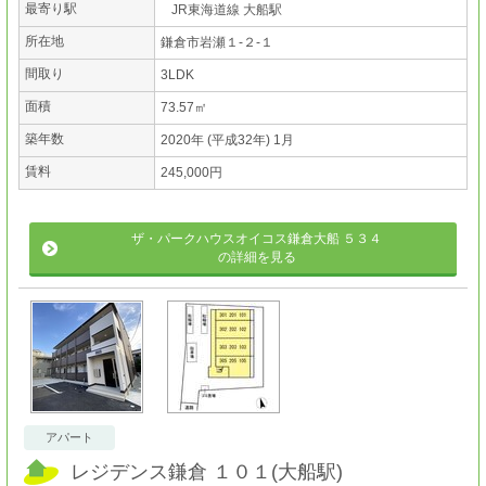
最寄り駅
JR東海道線 大船駅
所在地
鎌倉市岩瀬１-２-１
間取り
3LDK
面積
73.57㎡
築年数
2020年 (平成32年) 1月
賃料
245,000円
ザ・パークハウスオイコス鎌倉大船 ５３４
の詳細を見る
アパート
レジデンス鎌倉 １０１
(
大船駅
)