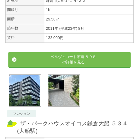
所在地
鎌倉市大船１-２４-２２
間取り
1K
面積
29.58㎡
築年数
2011年 (平成23年) 8月
賃料
133,000円
ベルヴュコート湘南 ８０５
の詳細を見る
マンション
ザ・パークハウスオイコス鎌倉大船 ５３４
(
大船駅
)