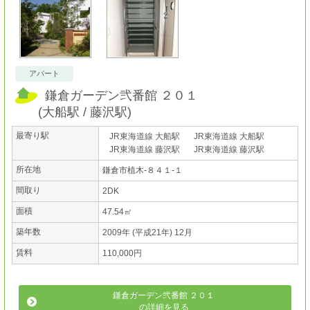
アパート
鎌倉ガーデン弐番館 ２０１
(
大船駅
藤沢駅
)
最寄り駅
JR東海道線 大船駅
JR東海道線 大船駅
JR東海道線 藤沢駅
JR東海道線 藤沢駅
所在地
鎌倉市植木-８４１-１
間取り
2DK
面積
47.54㎡
築年数
2009年 (平成21年) 12月
賃料
110,000円
鎌倉ガーデン弐番館 ２０１
の詳細を見る