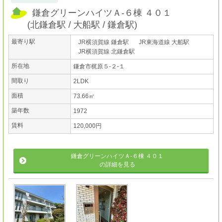
鎌倉グリーンハイツＡ-６棟 ４０１
(
北鎌倉駅
大船駅
鎌倉駅
)
最寄り駅
JR横須賀線 鎌倉駅
JR東海道線 大船駅
JR横須賀線 北鎌倉駅
所在地
鎌倉市梶原５-２-１
間取り
2LDK
面積
73.66㎡
築年数
1972
賃料
120,000円
鎌倉グリーンハイツＡ-６棟 ４０１
の詳細を見る