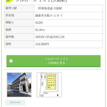
メルローズ １０１
(
大船駅
)
最寄り駅
JR東海道線 大船駅
所在地
鎌倉市大船４-１９-７
間取り
3LDK
面積
81.84㎡
築年数
2003年 (平成15年) 2月
賃料
142,000円
メルローズ １０１
の詳細を見る
アパート