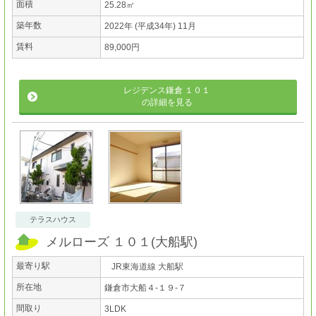
面積
25.28㎡
築年数
2022年 (平成34年) 11月
賃料
89,000円
レジデンス鎌倉 １０１
の詳細を見る
テラスハウス
メルローズ １０１
(
大船駅
)
最寄り駅
JR東海道線 大船駅
所在地
鎌倉市大船４-１９-７
間取り
3LDK