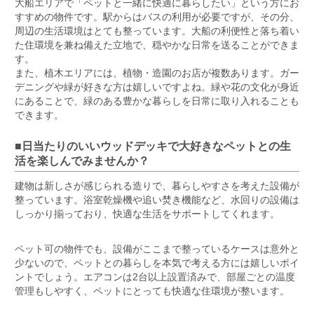
大船エリアで「ペットと一緒に快適に暮らしたい」という方にお
すすめの物件です。駅からはバスの利用が必要ですが、その分、
周辺の生活環境はとても整っています。大船の利便性と落ち着い
た住環境を兼ね備えた立地で、穏やかな日常を送ることができま
す。
また、植木エリアには、植物・造園のお店が複数あります。ガー
デニングや緑が好きな方は嬉しいですよね。緑や花の文化が身近
にあることで、緑のある豊かな暮らしを日常に取り入れることも
できます。
■日当たりのいいウッドデッキで大好きなペットとの生
活を楽しんでみませんか？
建物は新しさが感じられる造りで、暮らしやすさを考えた設備が
整っています。浴室乾燥機や追い焚き機能など、水回りの設備は
しっかり揃っており、快適な生活をサポートしてくれます。
ペット可の物件でも、設備がここまで整っているケースは意外と
少ないので、ペットとの暮らしを本気で考える方には嬉しいポイ
ントでしょう。エアコンは2台以上設置済みで、部屋ごとの温度
管理もしやすく、ペットにとっても快適な住環境が整います。