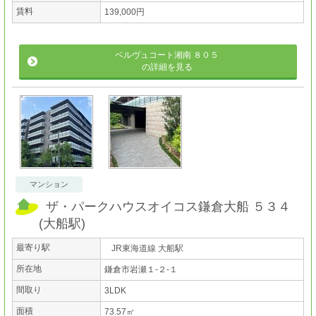
賃料
139,000円
ベルヴュコート湘南 ８０５
の詳細を見る
マンション
ザ・パークハウスオイコス鎌倉大船 ５３４
(
大船駅
)
最寄り駅
JR東海道線 大船駅
所在地
鎌倉市岩瀬１-２-１
間取り
3LDK
面積
73.57㎡