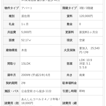
物件タイプ
アパート
階建タイプ
3階 / 3階建
種別
居住用
賃料
120,000円
礼金
1ヶ月
敷金
0
共益費
5,000円
更新料
新賃料1ヶ月分
面積
52.17㎡
現状
空家
要加入 25,540
建物構造
木造
火災保険
円 / 2年
LDK: 10.9
間取り
1SLDK
部屋
洋室: 5.1
S: 5.8
築年月
2009年 (平成21年) 6月
向き
南東
契約期間
2年
駐車場料金
施設・バス
公会堂前 から徒歩 11分
引渡し時期
即時
あんしんコール２４／２年毎 /
諸費用（初
18,000円
諸費用（継