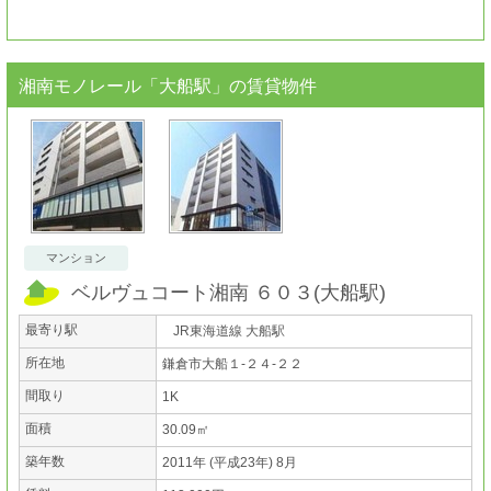
湘南モノレール「大船駅」
の賃貸物件
マンション
ベルヴュコート湘南 ６０３
(
大船駅
)
最寄り駅
JR東海道線 大船駅
所在地
鎌倉市大船１-２４-２２
間取り
1K
面積
30.09㎡
築年数
2011年 (平成23年) 8月