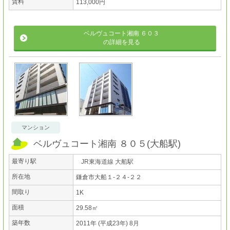
賃料
113,000円
ベルヴュコート湘南 ６０３
の詳細を見る
マンション
ベルヴュコート湘南 ８０５
(
大船駅
)
最寄り駅
JR東海道線 大船駅
所在地
鎌倉市大船１-２４-２２
間取り
1K
面積
29.58㎡
築年数
2011年 (平成23年) 8月