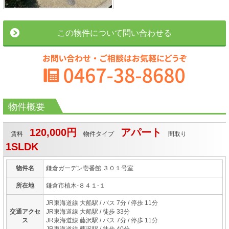
この物件について問い合わせる
物件概要
120,000円
アパート
賃料
物件タイプ
間取り
1SLDK
物件名
鎌倉ガーデン壱番館 ３０１号室
所在地
鎌倉市植木-８４１-１
JR東海道線 大船駅
/ バス 7分 / 停歩 11分
交通アクセ
JR東海道線 大船駅
/ 徒歩 33分
ス
JR東海道線 藤沢駅
/ バス 7分 / 停歩 11分
JR東海道線 藤沢駅
/ 徒歩 40分