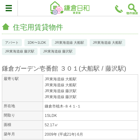
住宅用賃貸物件
アパート
1DK〜1LDK
JR東海道線 大船駅
JR東海道線 大船駅
JR東海道線 藤沢駅
JR東海道線 藤沢駅
鎌倉ガーデン壱番館 ３０１
(
大船駅
藤沢駅
)
最寄り駅
JR東海道線 大船駅
JR東海道線 大船駅
JR東海道線 藤沢駅
JR東海道線 藤沢駅
所在地
鎌倉市植木-８４１-１
間取り
1SLDK
面積
52.17㎡
築年月
2009年 (平成21年) 6月