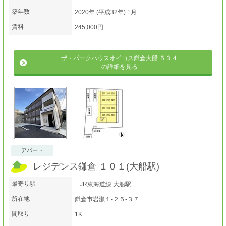
築年数
2020年 (平成32年) 1月
賃料
245,000円
ザ・パークハウスオイコス鎌倉大船 ５３４
の詳細を見る
アパート
レジデンス鎌倉 １０１
(
大船駅
)
最寄り駅
JR東海道線 大船駅
所在地
鎌倉市岩瀬１-２５-３７
間取り
1K