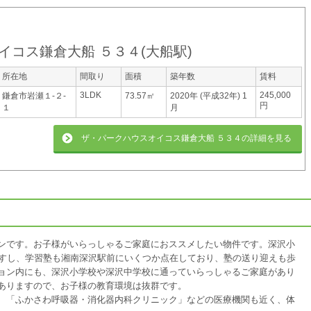
イコス鎌倉大船 ５３４
(
大船駅
)
所在地
間取り
面積
築年数
賃料
3LDK
245,000
鎌倉市岩瀬１-２-
73.57㎡
2020年 (平成32年) 1
円
１
月
ザ・パークハウスオイコス鎌倉大船 ５３４
の詳細を見る
ンです。お子様がいらっしゃるご家庭におススメしたい物件です。深沢小
ですし、学習塾も湘南深沢駅前にいくつか点在しており、塾の送り迎えも歩
ョン内にも、深沢小学校や深沢中学校に通っていらっしゃるご家庭があり
ありますので、お子様の教育環境は抜群です。
、「ふかさわ呼吸器・消化器内科クリニック」などの医療機関も近く、体