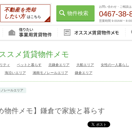
お問い合わせ・ご相談は
不動産を売却
0467-38-
物件検索
したい方
はこちら
営業時間 9:00AM ~ 8:0
ススメ賃貸物件メモ
リティ
ペットと暮らす
北鎌倉エリア
大船エリア
女性の一人暮らし
海沿いエリア
湘南モノレールエリア
鎌倉エリア
モノレールエリア
め物件メモ】鎌倉で家族と暮らす