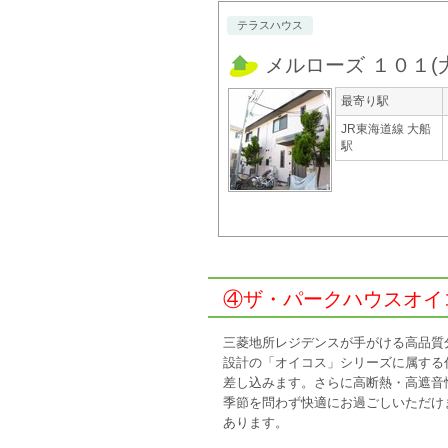
テラスハウス
メルローズ １０１
(
最寄り駅
JR東海道線 大船
駅
④ザ・パークハウスオイコ
三菱地所レジデンスが手がける高品質
設計の「オイコス」シリーズに属する
差し込みます。さらに高断熱・高遮音
季節を問わず快適にお過ごしいただけ
あります。