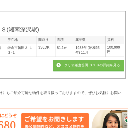
１８
(
湘南深沢駅
)
所在地
間取り
面積
築年数
賃料
3SLDK
100,000
南
鎌倉市笛田３-１
81.1㎡
1988年 (昭和63
円
３-１
年) 11月
クリオ鎌倉笛田 ３１８
の詳細を見る
外にもご紹介可能な物件を取り扱っておりますので、ぜひお気軽にお問い