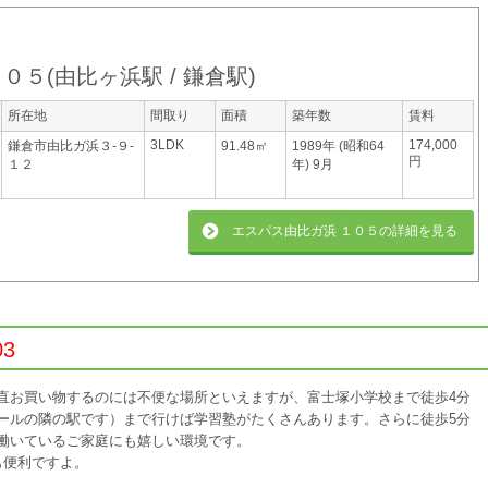
１０５
(
由比ヶ浜駅
鎌倉駅
)
所在地
間取り
面積
築年数
賃料
3LDK
174,000
鎌倉市由比ガ浜３-９-
91.48㎡
1989年 (昭和64
円
１２
年) 9月
エスパス由比ガ浜 １０５
の詳細を見る
3
直お買い物するのには不便な場所といえますが、富士塚小学校まで徒歩4分
ールの隣の駅です）まで行けば学習塾がたくさんあります。さらに徒歩5分
働いているご家庭にも嬉しい環境です。
も便利ですよ。