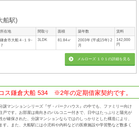
大船駅
)
所在地
間取り
面積
築年数
賃料
3LDK
142,000
鎌倉市大船４-１９-
81.84㎡
2003年 (平成15年) 2
円
７
月
メルローズ １０１
の詳細を見る
ス鎌倉大船 534 ※2年の定期借家契約です。
分譲マンションシリーズ『ザ・パークハウス』の中でも、ファミリー向け
住戸です。お部屋は南向きのバルコニー付きで、日中はたっぷりと陽光が
性が確保された、分譲マンションならではのしっかりとした構造により、
ます。また、大船駅には小児科や内科などの医療施設や学習塾など数多く