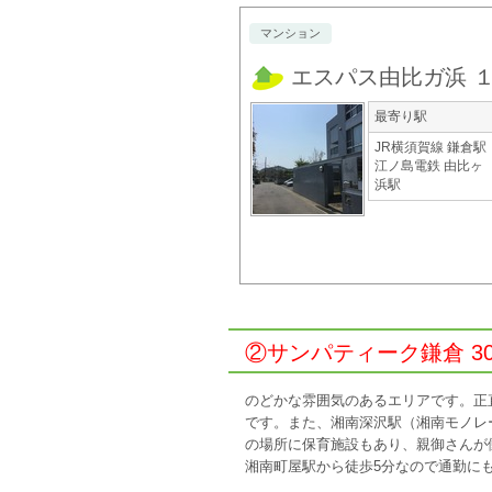
マンション
エスパス由比ガ浜 
最寄り駅
JR横須賀線 鎌倉駅
江ノ島電鉄 由比ヶ
浜駅
②サンパティーク鎌倉 30
のどかな雰囲気のあるエリアです。正
です。また、湘南深沢駅（湘南モノレ
の場所に保育施設もあり、親御さんが
湘南町屋駅から徒歩5分なので通勤に