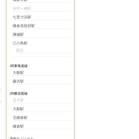
稲村ヶ崎駅
七里ガ浜駅
鎌倉高校前駅
腰越駅
江の島駅
鵠沼
JR東海道線
大船駅
藤沢駅
JR横須賀線
逗子駅
大船駅
北鎌倉駅
鎌倉駅
湘南モノレール