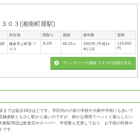
 ３０３
(
湘南町屋駅
)
所在地
間取り
面積
築年数
賃料
3LDK
119,000
南町
鎌倉市上町屋-７
68.25㎡
2002年 (平成14
円
００
年) 2月
サンパティーク鎌倉 ３０３
の詳細を見る
駅までは徒歩18分ほどです。
学区内の小坂小学校や大船中学校にも歩いて
北鎌倉駅とも少し駅から遠いのですが、静かな環境でペットと暮らしたい
大船駅周辺は飲食店やスーパー、学習塾も充実しており、お子様の性格や
トです。