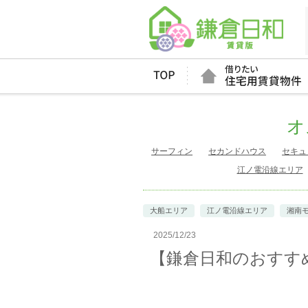
オ
サーフィン
セカンドハウス
セキュ
江ノ電沿線エリア
大船エリア
江ノ電沿線エリア
湘南
2025/12/23
【鎌倉日和のおすす