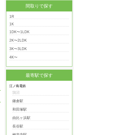
間取りで探す
1R
1K
1DK〜1LDK
2K〜2LDK
3K〜3LDK
4K〜
最寄駅で探す
江ノ島電鉄
鵠沼
鎌倉駅
和田塚駅
由比ヶ浜駅
長谷駅
極楽寺駅