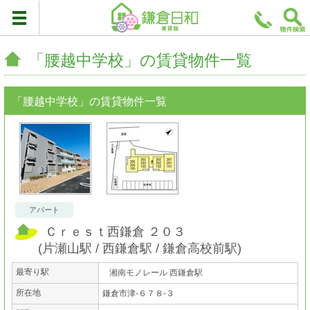
「腰越中学校」の賃貸物件一覧
「腰越中学校」の賃貸物件一覧
アパート
Ｃｒｅｓｔ西鎌倉 ２０３
(
片瀬山駅
西鎌倉駅
鎌倉高校前駅
)
最寄り駅
湘南モノレール 西鎌倉駅
所在地
鎌倉市津-６７８-３