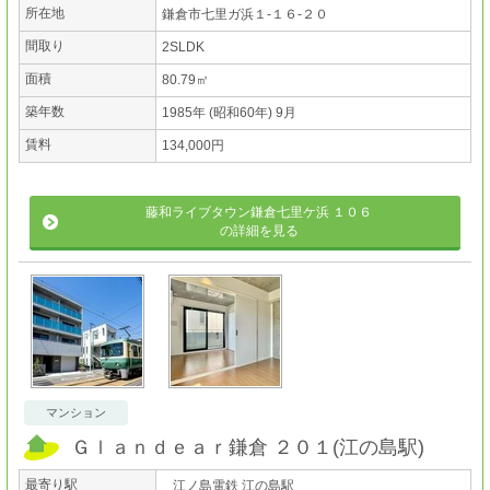
所在地
鎌倉市七里ガ浜１-１６-２０
間取り
2SLDK
面積
80.79㎡
築年数
1985年 (昭和60年) 9月
賃料
134,000円
藤和ライブタウン鎌倉七里ケ浜 １０６
の詳細を見る
マンション
Ｇｌａｎｄｅａｒ鎌倉 ２０１
(
江の島駅
)
最寄り駅
江ノ島電鉄 江の島駅