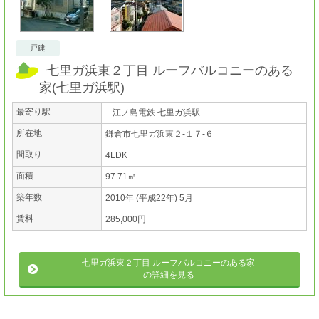
戸建
七里ガ浜東２丁目 ルーフバルコニーのある
家
(
七里ガ浜駅
)
最寄り駅
江ノ島電鉄 七里ガ浜駅
所在地
鎌倉市七里ガ浜東２-１７-６
間取り
4LDK
面積
97.71㎡
築年数
2010年 (平成22年) 5月
賃料
285,000円
七里ガ浜東２丁目 ルーフバルコニーのある家
の詳細を見る