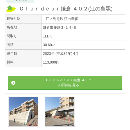
Ｇｌａｎｄｅａｒ鎌倉 ４０２
(
江の島駅
)
最寄り駅
江ノ島電鉄 江の島駅
所在地
鎌倉市腰越３-１４-５
間取り
1LDK
面積
30.60㎡
築年数
2023年 (平成35年) 4月
賃料
113,000円
Ｇｌａｎｄｅａｒ鎌倉 ４０２
の詳細を見る