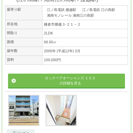
最寄り駅
江ノ島電鉄 腰越駅
江ノ島電鉄 江の島駅
湘南モノレール 湘南江の島駅
所在地
鎌倉市腰越３-２１－２
間取り
2LDK
面積
66.00㎡
築年数
2000年 (平成12年) 3月
賃料
100,000円
ロックベアオーシャンズ １０２
の詳細を見る
マンション