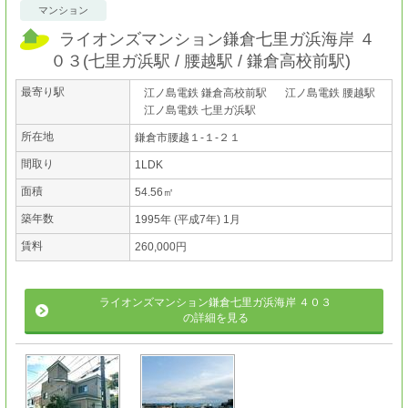
マンション
ライオンズマンション鎌倉七里ガ浜海岸 ４
０３
(
七里ガ浜駅
腰越駅
鎌倉高校前駅
)
最寄り駅
江ノ島電鉄 鎌倉高校前駅
江ノ島電鉄 腰越駅
江ノ島電鉄 七里ガ浜駅
所在地
鎌倉市腰越１-１-２１
間取り
1LDK
面積
54.56㎡
築年数
1995年 (平成7年) 1月
賃料
260,000円
ライオンズマンション鎌倉七里ガ浜海岸 ４０３
の詳細を見る