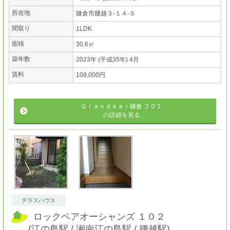
所在地
鎌倉市腰越３-１４-５
間取り
1LDK
面積
30.6㎡
築年数
2023年 (平成35年) 4月
賃料
109,000円
Ｇｌａｎｄｅａｒ鎌倉 ２０１
の詳細を見る
テラスハウス
ロックベアオーシャンズ １０２
(
江の島駅
湘南江の島駅
腰越駅
)