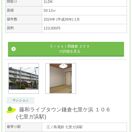
間取り
1LDK
面積
50.13㎡
築年数
2024年 (平成36年) 1月
賃料
123,000円
Ｃｒｅｓｔ西鎌倉 ２０３
の詳細を見る
マンション
藤和ライブタウン鎌倉七里ケ浜 １０６
(
七里ガ浜駅
)
最寄り駅
江ノ島電鉄 七里ガ浜駅