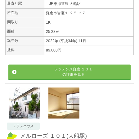
最寄り駅
JR東海道線 大船駅
所在地
鎌倉市岩瀬１-２５-３７
間取り
1K
面積
25.28㎡
築年数
2022年 (平成34年) 11月
賃料
89,000円
レジデンス鎌倉 １０１
の詳細を見る
テラスハウス
メルローズ １０１
(
大船駅
)