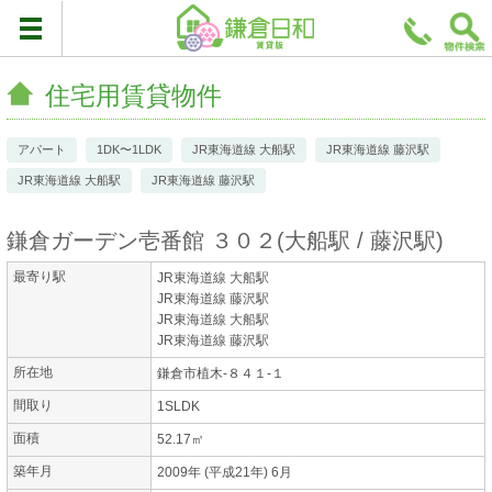
住宅用賃貸物件
アパート
1DK〜1LDK
JR東海道線 大船駅
JR東海道線 藤沢駅
JR東海道線 大船駅
JR東海道線 藤沢駅
鎌倉ガーデン壱番館 ３０２
(
大船駅
藤沢駅
)
最寄り駅
JR東海道線 大船駅
JR東海道線 藤沢駅
JR東海道線 大船駅
JR東海道線 藤沢駅
所在地
鎌倉市植木-８４１-１
間取り
1SLDK
面積
52.17㎡
築年月
2009年 (平成21年) 6月