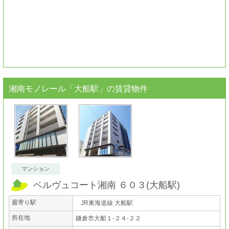
湘南モノレール「大船駅」
の賃貸物件
マンション
ベルヴュコート湘南 ６０３
(
大船駅
)
最寄り駅
JR東海道線 大船駅
所在地
鎌倉市大船１-２４-２２