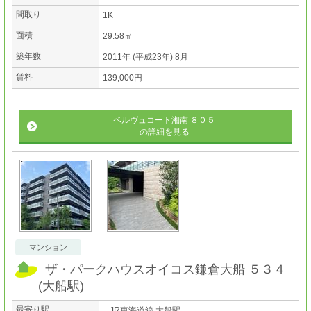
間取り
1K
面積
29.58㎡
築年数
2011年 (平成23年) 8月
賃料
139,000円
ベルヴュコート湘南 ８０５
の詳細を見る
マンション
ザ・パークハウスオイコス鎌倉大船 ５３４
(
大船駅
)
最寄り駅
JR東海道線 大船駅