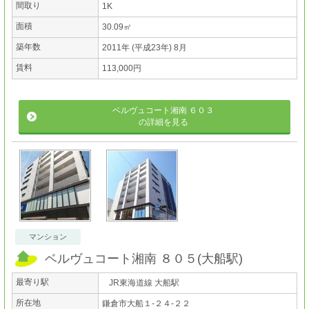
間取り
1K
面積
30.09㎡
築年数
2011年 (平成23年) 8月
賃料
113,000円
ベルヴュコート湘南 ６０３
の詳細を見る
マンション
ベルヴュコート湘南 ８０５
(
大船駅
)
最寄り駅
JR東海道線 大船駅
所在地
鎌倉市大船１-２４-２２