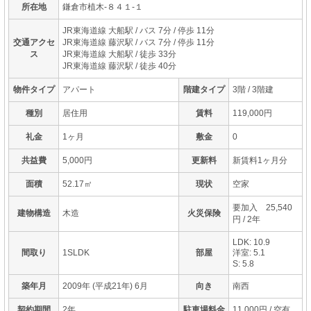
所在地
鎌倉市植木-８４１-１
JR東海道線 大船駅
/ バス 7分 / 停歩 11分
交通アクセ
JR東海道線 藤沢駅
/ バス 7分 / 停歩 11分
ス
JR東海道線 大船駅
/ 徒歩 33分
JR東海道線 藤沢駅
/ 徒歩 40分
物件タイプ
アパート
階建タイプ
3階 / 3階建
種別
居住用
賃料
119,000円
礼金
1ヶ月
敷金
0
共益費
5,000円
更新料
新賃料1ヶ月分
面積
52.17㎡
現状
空家
要加入 25,540
建物構造
木造
火災保険
円 / 2年
LDK: 10.9
間取り
1SLDK
部屋
洋室: 5.1
S: 5.8
築年月
2009年 (平成21年) 6月
向き
南西
契約期間
2年
駐車場料金
11,000円 / 空有