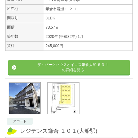
所在地
鎌倉市岩瀬１-２-１
間取り
3LDK
面積
73.57㎡
築年数
2020年 (平成32年) 1月
賃料
245,000円
ザ・パークハウスオイコス鎌倉大船 ５３４
の詳細を見る
アパート
レジデンス鎌倉 １０１
(
大船駅
)