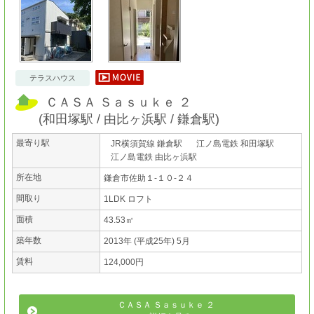
テラスハウス
ＣＡＳＡ Ｓａｓｕｋｅ ２
(
和田塚駅
由比ヶ浜駅
鎌倉駅
)
最寄り駅
JR横須賀線 鎌倉駅
江ノ島電鉄 和田塚駅
江ノ島電鉄 由比ヶ浜駅
所在地
鎌倉市佐助１-１０-２４
間取り
1LDK ロフト
面積
43.53㎡
築年数
2013年 (平成25年) 5月
賃料
124,000円
ＣＡＳＡ Ｓａｓｕｋｅ ２