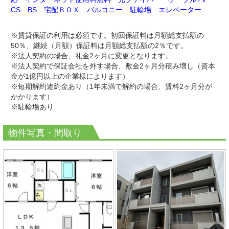
CS BS 宅配ＢＯＸ バルコニー 駐輪場 エレベーター
※賃貸保証の利用は必須です。初回保証料は月額総支払額の
50％、継続（月額）保証料は月額総支払額の2％です。
※
法人契約の場合、礼金2ヶ月に変更となります。
※
法人契約で保証会社を外す場合、敷金2ヶ月分積み増し（資本
金が1億円以上の企業様によります）
※短
期解約違約金あり（1年未満で解約の場合、賃料2ヶ月分が
かかります）
※駐輪場あり
物件写真・間取り