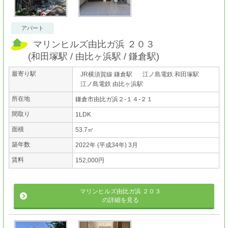
アパート
マリンヒルズ由比ガ浜 ２０３
(
和田塚駅
由比ヶ浜駅
鎌倉駅
)
最寄り駅
JR横須賀線 鎌倉駅
江ノ島電鉄 和田塚駅
江ノ島電鉄 由比ヶ浜駅
所在地
鎌倉市由比ガ浜２-１４-２１
間取り
1LDK
面積
53.7㎡
築年数
2022年 (平成34年) 3月
賃料
152,000円
マリンヒルズ由比ガ浜 ２０３
の詳細を見る