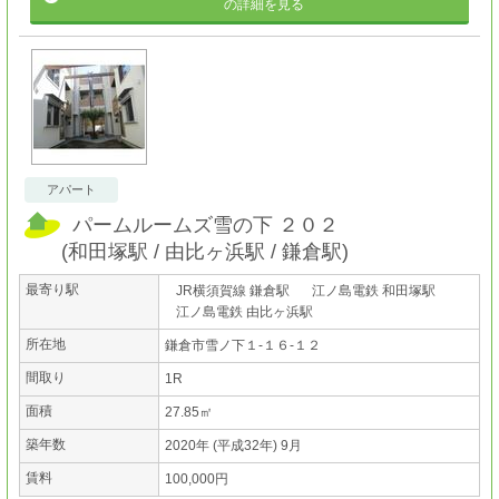
の詳細を見る
アパート
パームルームズ雪の下 ２０２
(
和田塚駅
由比ヶ浜駅
鎌倉駅
)
最寄り駅
JR横須賀線 鎌倉駅
江ノ島電鉄 和田塚駅
江ノ島電鉄 由比ヶ浜駅
所在地
鎌倉市雪ノ下１-１６-１２
間取り
1R
面積
27.85㎡
築年数
2020年 (平成32年) 9月
賃料
100,000円