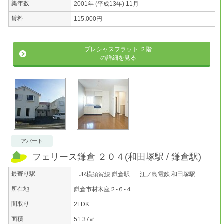
築年数
2001年 (平成13年) 11月
賃料
115,000円
プレシャスフラット ２階
の詳細を見る
アパート
フェリース鎌倉 ２０４
(
和田塚駅
鎌倉駅
)
最寄り駅
JR横須賀線 鎌倉駅
江ノ島電鉄 和田塚駅
所在地
鎌倉市材木座２-６-４
間取り
2LDK
面積
51.37㎡