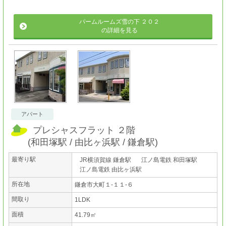
パームルームズ雪の下 ２０２
の詳細を見る
アパート
プレシャスフラット ２階
(
和田塚駅
由比ヶ浜駅
鎌倉駅
)
最寄り駅
JR横須賀線 鎌倉駅
江ノ島電鉄 和田塚駅
江ノ島電鉄 由比ヶ浜駅
所在地
鎌倉市大町１-１１-６
間取り
1LDK
面積
41.79㎡