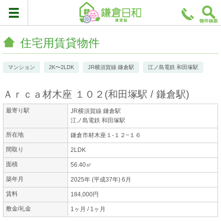
住宅用賃貸物件
マンション
2K〜2LDK
JR横須賀線 鎌倉駅
江ノ島電鉄 和田塚駅
Ａｒｃａ材木座 １０２
(
和田塚駅
鎌倉駅
)
最寄り駅
JR横須賀線 鎌倉駅
江ノ島電鉄 和田塚駅
所在地
鎌倉市材木座１-１２−１６
間取り
2LDK
面積
56.40㎡
築年月
2025年 (平成37年) 6月
賃料
184,000円
敷金/礼金
1ヶ月 / 1ヶ月