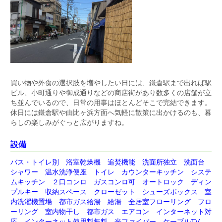
買い物や外食の選択肢を増やしたい日には、鎌倉駅まで出れば駅
ビル、小町通りや御成通りなどの商店街があり数多くの店舗が立
ち並んでいるので、日常の用事はほとんどそこで完結できます。
休日には鎌倉駅や由比ヶ浜方面へ気軽に散策に出かけるのも、暮
らしの楽しみがぐっと広がりますね。
設備
バス・トイレ別 浴室乾燥機 追焚機能 洗面所独立 洗面台
シャワー 温水洗浄便座 トイレ カウンターキッチン システ
ムキッチン ２口コンロ ガスコンロ可 オートロック ディン
プルキー 収納スペース クローゼット シューズボックス 室
内洗濯機置場 都市ガス給湯 給湯 全居室フローリング フロ
ーリング 室内物干し 都市ガス エアコン インターネット対
応 インターネット使用料無料 光ファイバー ケーブルTV