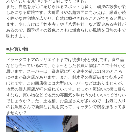
入りのお店を見つけるのも楽しそうですね。
また、自然を身近に感じられるスポットも多く、朝夕の散歩が楽
しみになる環境です。大町通りや名越方面に向かえば、緑道が続
く静かな住宅地が広がり、自然に癒やされることができると思い
ます。少し歩けば「妙本寺」や「八雲神社」など歴史ある寺社が
あるので、四季折々の景色とともに鎌倉らしい風情を日常の中で
味わえます。
■お買い物
ドラッグストアのクリエイトまでは徒歩1分と便利です。食料品
なども売っているので、ちょっとしたお買い物はここで十分かと
思います。スーパーは、鎌倉駅に行く途中の徒歩11分のところ
にやまか鎌倉店があります。また、材木座の商店街まで徒歩5分
ほどです。この商店街には大型のスーパーなどはありませんが、
地元の個人商店が軒を連ねています。せっかく海沿いの街に暮ら
すなら、買い物などで地元の雰囲気を味わうのもいいのではない
でしょうか？また、土地柄、お魚屋さんが多いので、お気に入り
のお魚屋さんで新鮮なお魚を買って、キッチンで腕を振るってき
ませんか？