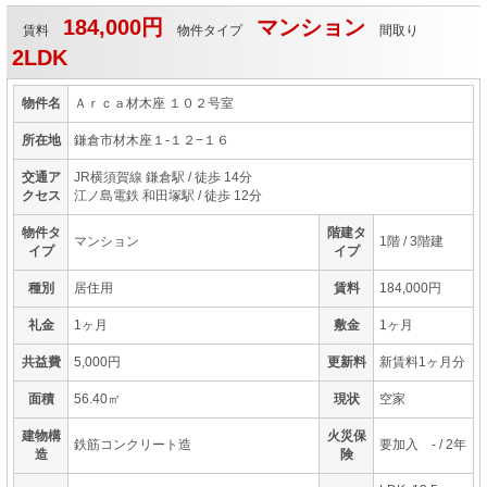
184,000円
マンション
賃料
物件タイプ
間取り
2LDK
物件名
Ａｒｃａ材木座 １０２号室
所在地
鎌倉市材木座１-１２−１６
交通ア
JR横須賀線 鎌倉駅
/ 徒歩 14分
クセス
江ノ島電鉄 和田塚駅
/ 徒歩 12分
物件タ
階建タ
マンション
1階 / 3階建
イプ
イプ
種別
居住用
賃料
184,000円
礼金
1ヶ月
敷金
1ヶ月
共益費
5,000円
更新料
新賃料1ヶ月分
面積
56.40㎡
現状
空家
建物構
火災保
鉄筋コンクリート造
要加入 - / 2年
造
険