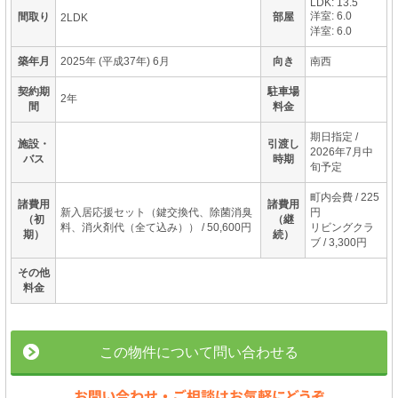
LDK: 13.5
洋室: 6.0
間取り
部屋
2LDK
洋室: 6.0
築年月
2025年 (平成37年) 6月
向き
南西
契約期
駐車場
2年
間
料金
期日指定 /
施設・
引渡し
2026年7月中
バス
時期
旬予定
町内会費 / 225
諸費用
諸費用
新入居応援セット（鍵交換代、除菌消臭
円
（初
（継
料、消火剤代（全て込み）） / 50,600円
リビングクラ
期）
続）
ブ / 3,300円
その他
料金
この物件について問い合わせる