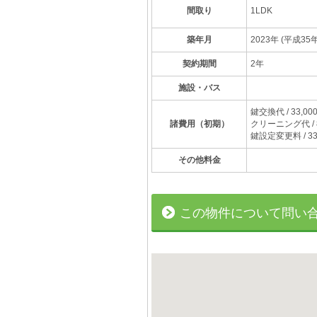
間取り
1LDK
築年月
2023年 (平成35年
契約期間
2年
施設・バス
鍵交換代 / 33,00
諸費用（初期）
クリーニング代 / 8
鍵設定変更料 / 33
その他料金
この物件について問い