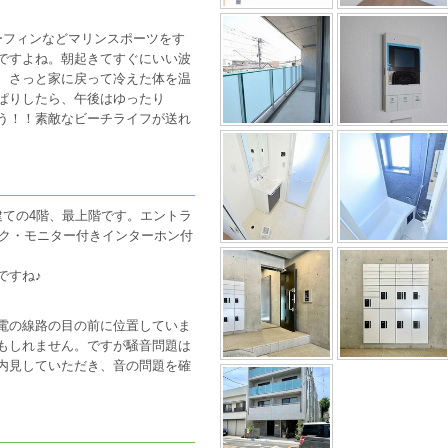
ーフィンなどマリンスポーツをす
ですよね。朝起きてすぐにいい波
、さっと家に戻って冷えた体を温
ぱりしたら、午後はゆったり
う！！素敵なビーチライフが送れ
建ての4階、最上階です。エントラ
ック・モニター付きインターホン付
ですね♪
電の線路の目の前に位置していま
もしれません。ですが騒音問題は
内見していただき、音の問題を確