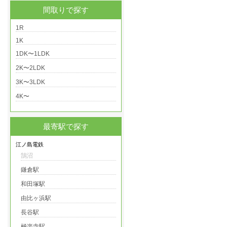
間取りで探す
1R
1K
1DK〜1LDK
2K〜2LDK
3K〜3LDK
4K〜
最寄駅で探す
江ノ島電鉄
鵠沼
鎌倉駅
和田塚駅
由比ヶ浜駅
長谷駅
極楽寺駅