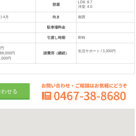
LDK: 8.7
部屋
洋室: 4.0
) 4月
向き
南西
駐車場料金
引渡し時期
即時
0円
生活サポート / 3,300円
8,000円
諸費用（継続）
,000円
合わせる