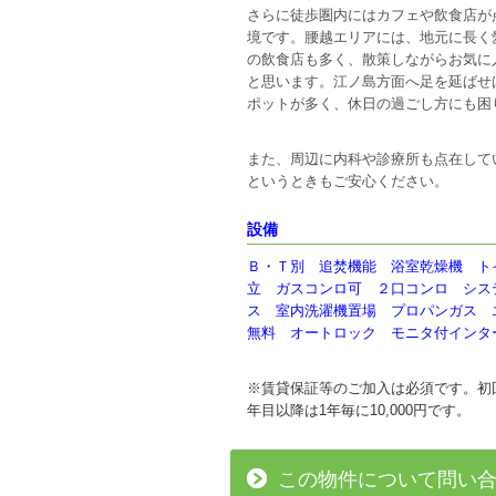
さらに徒歩圏内にはカフェや飲食店が
境です。腰越エリアには、地元に長く
の飲食店も多く、散策しながらお気に
と思います。江ノ島方面へ足を延ばせ
ポットが多く、休日の過ごし方にも困
また、周辺に内科や診療所も点在して
というときもご安心ください。
設備
Ｂ・Ｔ別 追焚機能 浴室乾燥機 ト
立 ガスコンロ可 ２口コンロ シス
ス 室内洗濯機置場 プロパンガス 
無料 オートロック モニタ付インタ
※賃貸保証等のご加入は必須です。初回
年目以降は1年毎に10,000円です。
この物件について問い