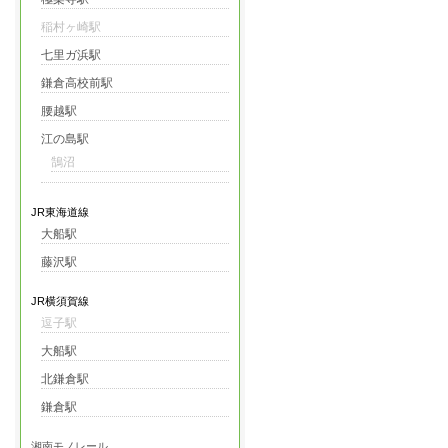
稲村ヶ崎駅
七里ガ浜駅
鎌倉高校前駅
腰越駅
江の島駅
鵠沼
JR東海道線
大船駅
藤沢駅
JR横須賀線
逗子駅
大船駅
北鎌倉駅
鎌倉駅
湘南モノレール