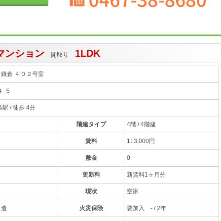
マンション
1LDK
間取り
鎌倉 ４０２号室
４-５
島駅
/ 徒歩 4分
階建タイプ
4階 / 4階建
賃料
113,000円
敷金
0
更新料
新賃料1ヶ月分
現状
空家
ト造
火災保険
要加入 - / 2年