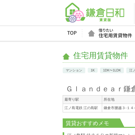
住宅用賃貸物件
マンション
1K
1DK〜1LDK
江
Ｇｌａｎｄｅａｒ鎌倉
最寄り駅
所在地
江ノ島電鉄 江の島駅
鎌倉市腰越３-１４
賃貸おすすめメモ