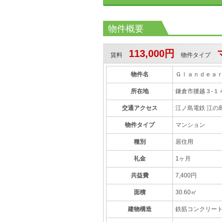
物件概要
113,000円
賃料
物件タイプ
物件名
Ｇｌａｎｄｅａｒ
所在地
鎌倉市腰越３-１
交通アクセス
江ノ島電鉄 江の
物件タイプ
マンション
種別
居住用
礼金
1ヶ月
共益費
7,400円
面積
30.60㎡
建物構造
鉄筋コンクリー