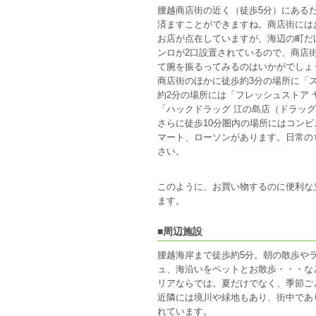
腰越商店街の近く（徒歩5分）にある
済ますことができますね。商店街には
お店が点在していますが、海辺の町だ
ンロが2口設置されているので、商店
て腕を振るってみるのはいかがでしょ
商店街のほかに徒歩約3分の場所に「
約2分の場所には「フレッシュストア 
「ハックドラッグ 江の島店（ドラッ
さらに徒歩10分圏内の場所にはコン
マート、ローソンがあります。日常の
さい。
このように、お買い物するのに便利な
ます。
■周辺施設
腰越海岸まで徒歩約5分。朝の散歩や
ュ、海沿いをペットとお散歩・・・な
リアならでは。夏だけでなく、季節ご
近隣には境川や緑地もあり、街中であ
れています。