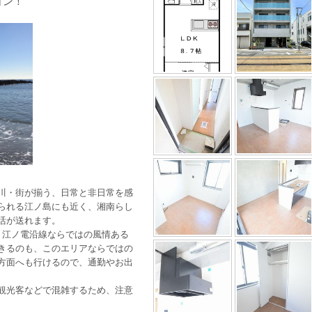
ション！
川・街が揃う、日常と非日常を感
られる江ノ島にも近く、湘南らし
活が送れます。
。江ノ電沿線ならではの風情ある
きるのも、このエリアならではの
方面へも行けるので、通勤やお出
観光客などで混雑するため、注意