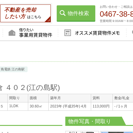
お問い合わせ・ご相談は
不動産を売却
0467-38-
物件検索
したい方
はこちら
営業時間 9:00AM ~ 8:0
ノ島電鉄 江の島駅
 ４０２
(
江の島駅
)
間取り
面積
築年月
賃料
敷金/礼金
1LDK
-５
30.60㎡
2023年 (平成35年) 4月
113,000円
- / 1ヶ月
物件写真・間取り