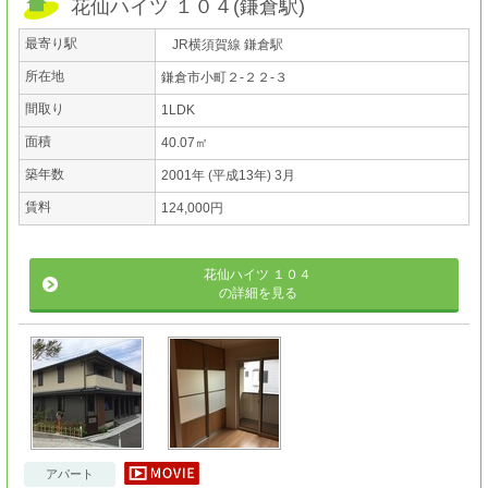
花仙ハイツ １０４
(
鎌倉駅
)
最寄り駅
JR横須賀線 鎌倉駅
所在地
鎌倉市小町２-２２-３
間取り
1LDK
面積
40.07㎡
築年数
2001年 (平成13年) 3月
賃料
124,000円
花仙ハイツ １０４
の詳細を見る
アパート