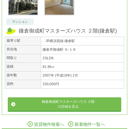
マンション
鎌倉御成町マスターズハウス ２階
(
鎌倉駅
)
最寄り駅
JR横須賀線 鎌倉駅
所在地
鎌倉市御成町-９-１８
間取り
2SLDK
面積
81.96㎡
築年数
2007年 (平成19年) 2月
賃料
330,000円
鎌倉御成町マスターズハウス ２階
の詳細を見る
賃貸物件検索へ
新着物件一覧へ