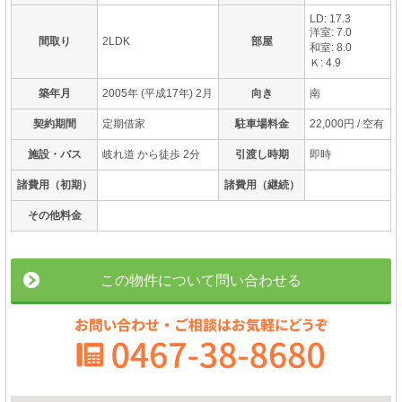
LD: 17.3
洋室: 7.0
間取り
2LDK
部屋
和室: 8.0
Ｋ: 4.9
築年月
2005年 (平成17年) 2月
向き
南
契約期間
定期借家
駐車場料金
22,000円 / 空有
施設・バス
岐れ道 から徒歩 2分
引渡し時期
即時
諸費用（初期）
諸費用（継続）
その他料金
この物件について問い合わせる