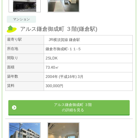
マンション
アルス鎌倉御成町 ３階
(
鎌倉駅
)
最寄り駅
JR横須賀線 鎌倉駅
所在地
鎌倉市御成町-１１-５
間取り
2SLDK
面積
73.40㎡
築年数
2004年 (平成16年) 3月
賃料
300,000円
アルス鎌倉御成町 ３階
の詳細を見る