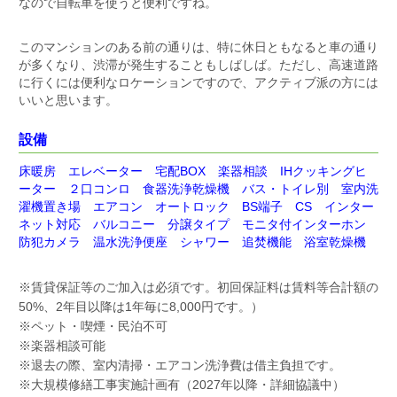
なので自転車を使うと便利ですね。
このマンションのある前の通りは、特に休日ともなると車の通り
が多くなり、渋滞が発生することもしばしば。ただし、高速道路
に行くには便利なロケーションですので、アクティブ派の方には
いいと思います。
設備
床暖房 エレベーター 宅配BOX 楽器相談 IHクッキングヒ
ーター ２口コンロ 食器洗浄乾燥機 バス・トイレ別 室内洗
濯機置き場 エアコン オートロック BS端子 CS インター
ネット対応 バルコニー 分譲タイプ モニタ付インターホン
防犯カメラ 温水洗浄便座 シャワー 追焚機能 浴室乾燥機
※賃貸保証等のご加入は必須です。初回保証料は
賃料等合計額の
50%、2年目以降は1年毎に8,000円です。）
※
ペット・喫煙・民泊不可
※楽器相談可能
※
退去の際、室内清掃・エアコン洗浄費は借主負担です。
※
大規模修繕工事実施計画有（2027年以降・詳細協議中）