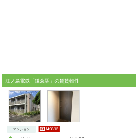
江ノ島電鉄「鎌倉駅」
の賃貸物件
マンション