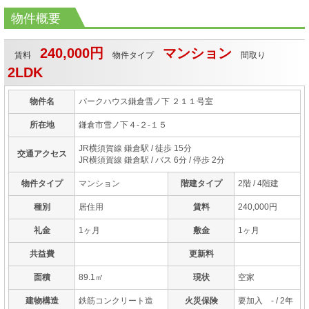
物件概要
240,000円
マンション
賃料
物件タイプ
間取り
2LDK
物件名
パークハウス鎌倉雪ノ下 ２１１号室
所在地
鎌倉市雪ノ下４-２-１５
JR横須賀線 鎌倉駅
/ 徒歩 15分
交通アクセス
JR横須賀線 鎌倉駅
/ バス 6分 / 停歩 2分
物件タイプ
マンション
階建タイプ
2階 / 4階建
種別
居住用
賃料
240,000円
礼金
1ヶ月
敷金
1ヶ月
共益費
更新料
面積
89.1㎡
現状
空家
建物構造
鉄筋コンクリート造
火災保険
要加入 - / 2年