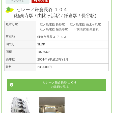
マンション
セレーノ鎌倉長谷 １０４
(
極楽寺駅
由比ヶ浜駅
鎌倉駅
長谷駅
)
最寄り駅
江ノ島電鉄 長谷駅
江ノ島電鉄 由比ヶ浜駅
江ノ島電鉄 極楽寺駅
JR横須賀線 鎌倉駅
所在地
鎌倉市長谷３-７-１３
間取り
3LDK
面積
107.63㎡
築年数
2001年 (平成13年) 3月
賃料
238,000円
セレーノ鎌倉長谷 １０４
の詳細を見る