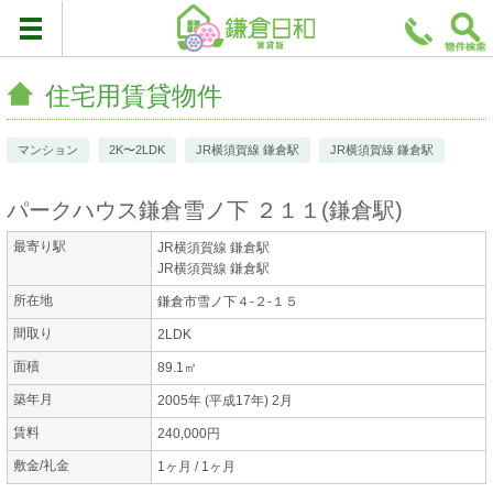
住宅用賃貸物件
マンション
2K〜2LDK
JR横須賀線 鎌倉駅
JR横須賀線 鎌倉駅
パークハウス鎌倉雪ノ下 ２１１
(
鎌倉駅
)
最寄り駅
JR横須賀線 鎌倉駅
JR横須賀線 鎌倉駅
所在地
鎌倉市雪ノ下４-２-１５
間取り
2LDK
面積
89.1㎡
築年月
2005年 (平成17年) 2月
賃料
240,000円
敷金/礼金
1ヶ月 / 1ヶ月