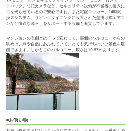
TVモニター付きセキュリティインターホン、モニター付きオー
トロック、防犯カメラなど、セキュリティ設備が不審者の侵入に
目を光らせているので安心ですね。また宅配ロッカー、24時間
換気システム、リビングダイニングに設置された壁掛け式エアコ
ンなど快適な暮らしをサポートする設備も充実しています。
マンションの表側とは打って変わって、裏側のバルコニーからの
眺めは、緑や自然にあふれていて、とても気持ちのいい景色を堪
能できます。しかもこのバルコニー、広さは
10.87
㎡あります。
■お買い物
お買い物をするには正直不便な立地かもしれません。一番近くの