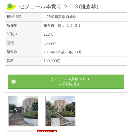
セジュール本覚寺 ２０３
(
鎌倉駅
)
最寄り駅
JR横須賀線 鎌倉駅
所在地
鎌倉市小町１-１２-２７
間取り
2LDK
面積
58.29㎡
築年数
2016年 (平成28年) 11月
賃料
189,000円
セジュール本覚寺 ２０３
の詳細を見る