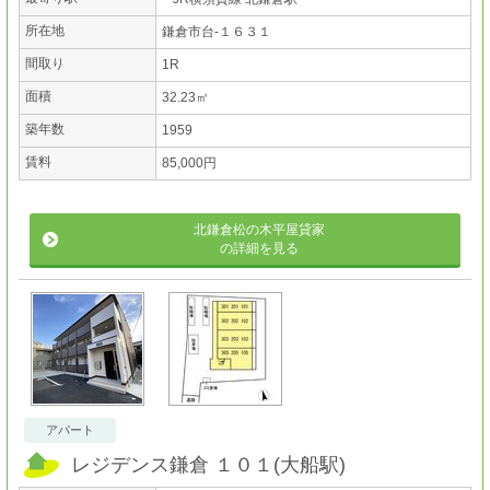
所在地
鎌倉市台-１６３１
間取り
1R
面積
32.23㎡
築年数
1959
賃料
85,000円
北鎌倉松の木平屋貸家
の詳細を見る
アパート
レジデンス鎌倉 １０１
(
大船駅
)