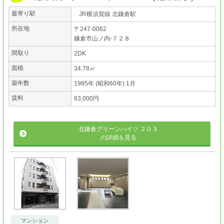
最寄り駅
JR横須賀線 北鎌倉駅
所在地
〒247-0062
鎌倉市山ノ内-７２８
間取り
2DK
面積
34.78㎡
築年数
1985年 (昭和60年) 1月
賃料
63,000円
北鎌倉グリーンハイツ ２０３
の詳細を見る
マンション