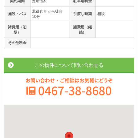
契約期間
定期借家
駐車場料金
北鎌倉台 から徒歩
施設・バス
引渡し時期
相談
10分
諸費用（初
諸費用（継
期）
続）
その他料金
この物件について問い合わせる