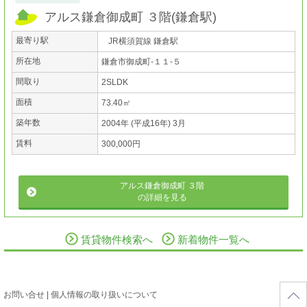
アルス鎌倉御成町 ３階
(
鎌倉駅
)
最寄り駅
JR横須賀線 鎌倉駅
所在地
鎌倉市御成町-１１-５
間取り
2SLDK
面積
73.40㎡
築年数
2004年 (平成16年) 3月
賃料
300,000円
アルス鎌倉御成町 ３階
の詳細を見る
賃貸物件検索へ
新着物件一覧へ
お問い合せ
|
個人情報の取り扱いについて