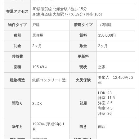
JR横須賀線 北鎌倉駅
/ 徒歩 15分
交通アクセス
JR東海道線 大船駅
/ バス 19分 / 停歩 10分
物件タイプ
戸建
階建タイプ
- / 3階建
種別
居住用
賃料
350,000円
礼金
2ヶ月
敷金
2ヶ月
共益費
更新料
面積
195.49㎡
現状
空家
要加入 12,450円 / 2
建物構造
鉄筋コンクリート造
火災保険
年
LDK: 23
洋室: 11.5
洋室: 8.5
間取り
部屋
3LDK
和室: 4.5
洋室: 36
1997年 (平成9年) 1
築年月
向き
南西
月