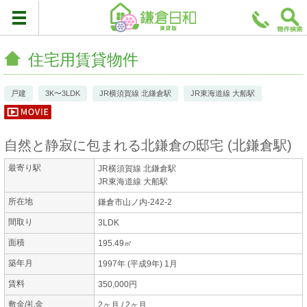
住宅用賃貸物件
戸建
3K〜3LDK
JR横須賀線 北鎌倉駅
JR東海道線 大船駅
自然と静寂に包まれる北鎌倉の邸宅
(
北鎌倉駅
)
最寄り駅
JR横須賀線 北鎌倉駅
JR東海道線 大船駅
所在地
鎌倉市山ノ内-242-2
間取り
3LDK
面積
195.49㎡
築年月
1997年 (平成9年) 1月
賃料
350,000円
敷金/礼金
2ヶ月 / 2ヶ月