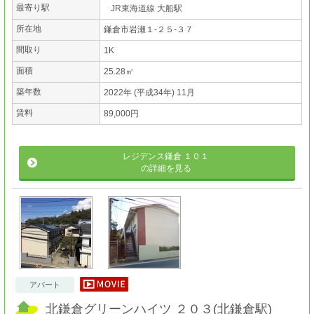
最寄り駅
JR東海道線 大船駅
所在地
鎌倉市岩瀬１-２５-３７
間取り
1K
面積
25.28㎡
築年数
2022年 (平成34年) 11月
賃料
89,000円
レジデンス鎌倉 １０１
の詳細を見る
アパート
北鎌倉グリーンハイツ ２０３
(
北鎌倉駅
)