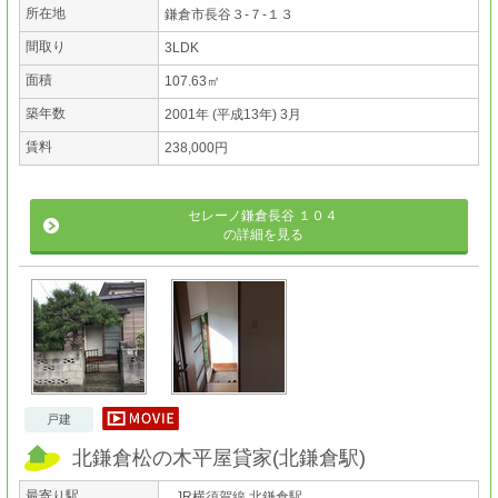
所在地
鎌倉市長谷３-７-１３
間取り
3LDK
面積
107.63㎡
築年数
2001年 (平成13年) 3月
賃料
238,000円
セレーノ鎌倉長谷 １０４
の詳細を見る
戸建
北鎌倉松の木平屋貸家
(
北鎌倉駅
)
最寄り駅
JR横須賀線 北鎌倉駅