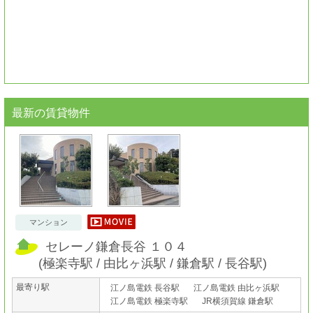
最新の賃貸物件
マンション
セレーノ鎌倉長谷 １０４
(
極楽寺駅
由比ヶ浜駅
鎌倉駅
長谷駅
)
最寄り駅
江ノ島電鉄 長谷駅
江ノ島電鉄 由比ヶ浜駅
江ノ島電鉄 極楽寺駅
JR横須賀線 鎌倉駅