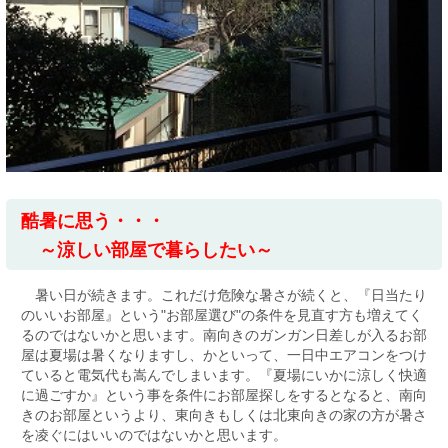
酷暑に思う・・・
～涼しい部屋で暮らしたい～
暑い日が続きます。これだけ危険な暑さが続くと、『日当たり
のいいお部屋』という"お部屋選び"の条件を見直す方も増えてく
るのではないかと思います。南向きのガンガン日差しが入るお部
屋は夏場は暑くなりますし、かといって、一日中エアコンをつけ
ていると電気代も嵩んでしまいます。『夏場にいかに涼しく快適
に過ごすか』という事を条件にお部屋探しをするとなると、南向
きのお部屋というより、東向きもしくは北東向きの家の方が暑さ
を凌ぐにはいいのではないかと思います。