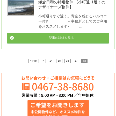
鎌倉日和の特選物件 【小町通り近くの
デザイナーズ物件】
小町通りすぐ近く。青空を感じるバルコニ
ー付き！ ～事務所としてのご利用
をおススメします～ ...
記事の詳細を見る
« First
«
14
15
16
17
18