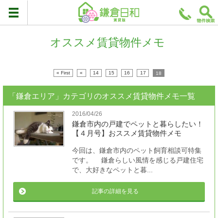
オススメ賃貸物件メモ
« First
«
14
15
16
17
18
「鎌倉エリア」カテゴリのオススメ賃貸物件メモ一覧
2016/04/26
鎌倉市内の戸建でペットと暮らしたい！
【４月号】おススメ賃貸物件メモ
今回は、鎌倉市内のペット飼育相談可特集
です。 鎌倉らしい風情を感じる戸建住宅
で、大好きなペットと暮...
記事の詳細を見る