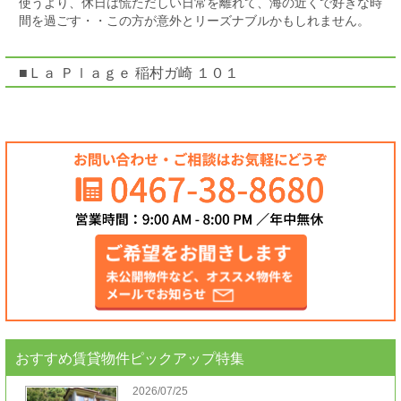
使うより、休日は慌ただしい日常を離れて、海の近くで好きな時
間を過ごす・・この方が意外とリーズナブルかもしれません。
■Ｌａ Ｐｌａｇｅ 稲村ガ崎 １０１
おすすめ賃貸物件ピックアップ特集
2026/07/25