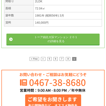
間取り
2LDK
面積
72.04㎡
築年数
1981年 (昭和56年) 3月
賃料
140,000円
トーア由比ガ浜マンション ２０１
の詳細を見る
« First
«
5
6
7
8
9