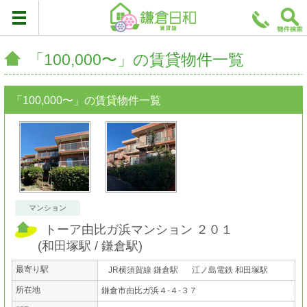
「100,000〜」の賃貸物件一覧
「100,000〜」の賃貸物件一覧
マンション
トーア由比ガ浜マンション ２０１
(
和田塚駅
鎌倉駅
)
最寄り駅
JR横須賀線 鎌倉駅
江ノ島電鉄 和田塚駅
所在地
鎌倉市由比ガ浜４-４-３７