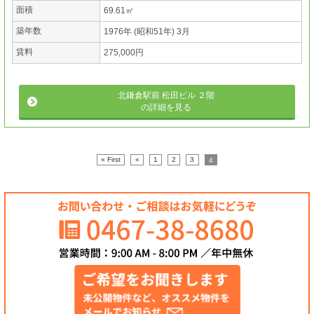
面積
69.61㎡
築年数
1976年 (昭和51年) 3月
賃料
275,000円
北鎌倉駅前 松田ビル ２階
の詳細を見る
« First
«
1
2
3
4