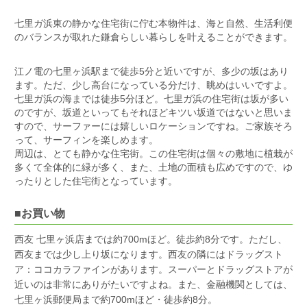
七里ガ浜東の静かな住宅街に佇む本物件は、海と自然、生活利便
のバランスが取れた鎌倉らしい暮らしを叶えることができます。
江ノ電の七里ヶ浜駅まで徒歩5分と近いですが、多少の坂はあり
ます。ただ、少し高台になっている分だけ、眺めはいいですよ。
七里ガ浜の海までは徒歩5分ほど。七里ガ浜の住宅街は坂が多い
のですが、坂道といってもそれほどキツい坂道ではないと思いま
すので、サーファーには嬉しいロケーションですね。ご家族そろ
って、サーフィンを楽しめます。
周辺は、とても静かな住宅街。この住宅街は個々の敷地に植栽が
多くて全体的に緑が多く、また、土地の面積も広めですので、ゆ
ったりとした住宅街となっています。
■お買い物
西友 七里ヶ浜店までは約700mほど。徒歩約8分です。ただし、
西友までは
少し上り坂になります。西友の
隣にはドラッグスト
ア：ココカラファインがあります。スーパーとドラッグストアが
近いのは非常にありがたいですよね。また、金融機関としては、
七里ヶ浜郵便局まで約700mほど・徒歩約8分。