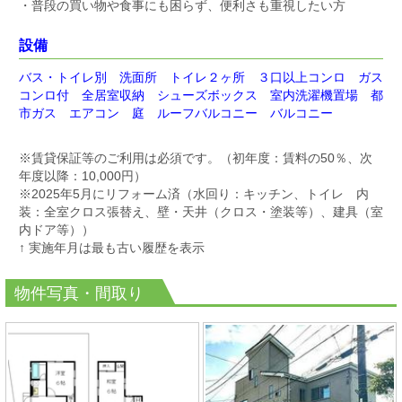
・普段の買い物や食事にも困らず、便利さも重視したい方
設備
バス・トイレ別 洗面所 トイレ２ヶ所 ３口以上コンロ ガス
コンロ付 全居室収納 シューズボックス 室内洗濯機置場 都
市ガス エアコン 庭 ルーフバルコニー バルコニー
※賃貸保証等のご利用は必須です。
（初年度：賃料の50％、次
年度以降：10,000円）
※2025年5月にリフォーム済（
水回り：キッチン、トイレ 内
装：
全室クロス張替え、壁・天井（クロス・塗装等）、建具（室
内ドア等））
↑
実施年月は最も古い履歴を表示
物件写真・間取り