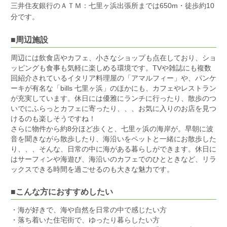
三井住友銀行のＡＴＭ：七里ヶ浜出張所までは650m・徒歩約10
分です。
■周辺施設
周辺には飲食店やカフェ、小さなショップも点在しており、ショ
ッピングも食事も気軽に楽しめる環境です。TVや雑誌にも複数
回紹介されているイタリア料理屋の「アマルフィー」や、パンケ
ーキが有名な「bills 七里ヶ浜」のほかにも、カフェやレストラン
が充実しています。休日には優雅にランチに行ったり、散歩のつ
いでにふらっとカフェに寄ったり、、、お気に入りのお店を見つ
けるのも楽しそうですね！
さらに物件から約8分ほど歩くと、七里ヶ浜の海岸が。早朝に波
音を聞きながら散歩したり、海沿いをペットと一緒にお散歩した
り、、、そんな、日常の中に海がある暮らしができます。休日に
はサーフィンや海遊び、海沿いのカフェでのひとときなど、リラ
ックスできる時間を過ごせるのも大きな魅力です。
■こんな方におすすめしたい
・海が好きで、海や自然を日常の中で感じたい方
・落ち着いた住宅街で、ゆったり暮らしたい方