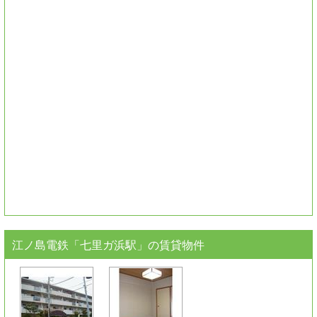
江ノ島電鉄「七里ガ浜駅」
の賃貸物件