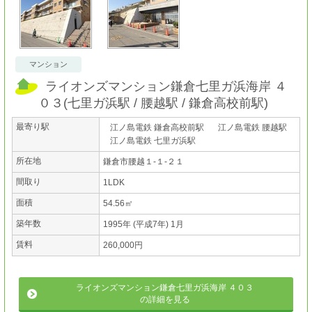
マンション
ライオンズマンション鎌倉七里ガ浜海岸 ４
０３
(
七里ガ浜駅
腰越駅
鎌倉高校前駅
)
最寄り駅
江ノ島電鉄 鎌倉高校前駅
江ノ島電鉄 腰越駅
江ノ島電鉄 七里ガ浜駅
所在地
鎌倉市腰越１-１-２１
間取り
1LDK
面積
54.56㎡
築年数
1995年 (平成7年) 1月
賃料
260,000円
ライオンズマンション鎌倉七里ガ浜海岸 ４０３
の詳細を見る