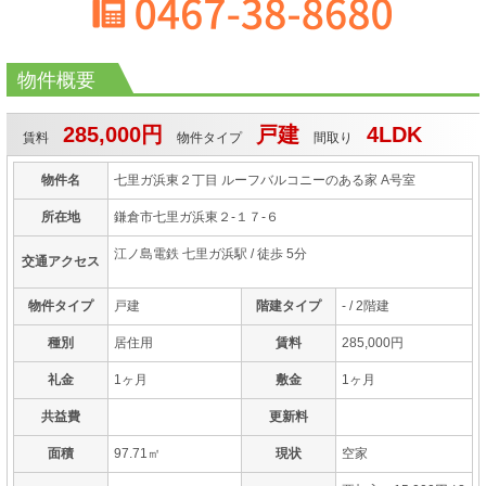
物件概要
285,000円
戸建
4LDK
賃料
物件タイプ
間取り
物件名
七里ガ浜東２丁目 ルーフバルコニーのある家 A号室
所在地
鎌倉市七里ガ浜東２-１７-６
江ノ島電鉄 七里ガ浜駅
/ 徒歩 5分
交通アクセス
物件タイプ
戸建
階建タイプ
- / 2階建
種別
居住用
賃料
285,000円
礼金
1ヶ月
敷金
1ヶ月
共益費
更新料
面積
97.71㎡
現状
空家