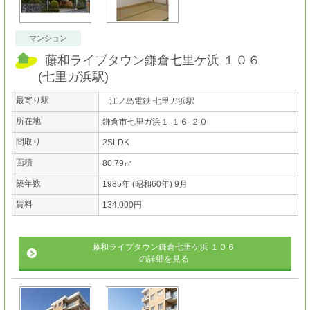
マンション
藤和ライブタウン鎌倉七里ケ浜 １０６
(
七里ガ浜駅
)
最寄り駅
江ノ島電鉄 七里ガ浜駅
所在地
鎌倉市七里ガ浜１-１６-２０
間取り
2SLDK
面積
80.79㎡
築年数
1985年 (昭和60年) 9月
賃料
134,000円
藤和ライブタウン鎌倉七里ケ浜 １０６
の詳細を見る