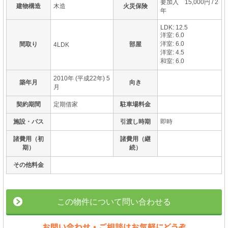
要加入 15,000円 / 2
建物構造
木造
火災保険
年
LDK: 12.5
洋室: 6.0
洋室: 6.0
間取り
部屋
4LDK
洋室: 4.5
和室: 6.0
2010年 (平成22年) 5
築年月
向き
月
契約期間
定期借家
駐車場料金
施設・バス
引渡し時期
即時
諸費用（初
諸費用（継
期）
続）
その他料金
この物件について問い合わせる