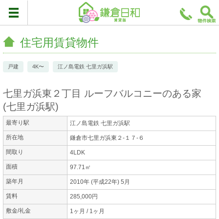
住宅用賃貸物件
戸建
4K〜
江ノ島電鉄 七里ガ浜駅
七里ガ浜東２丁目 ルーフバルコニーのある家
(
七里ガ浜駅
)
最寄り駅
江ノ島電鉄 七里ガ浜駅
所在地
鎌倉市七里ガ浜東２-１７-６
間取り
4LDK
面積
97.71㎡
築年月
2010年 (平成22年) 5月
賃料
285,000円
敷金/礼金
1ヶ月 / 1ヶ月