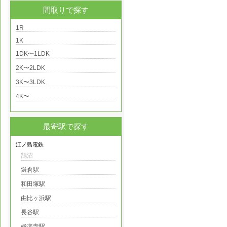
間取りで探す
1R
1K
1DK〜1LDK
2K〜2LDK
3K〜3LDK
4K〜
最寄駅で探す
江ノ島電鉄
鵠沼
鎌倉駅
和田塚駅
由比ヶ浜駅
長谷駅
極楽寺駅