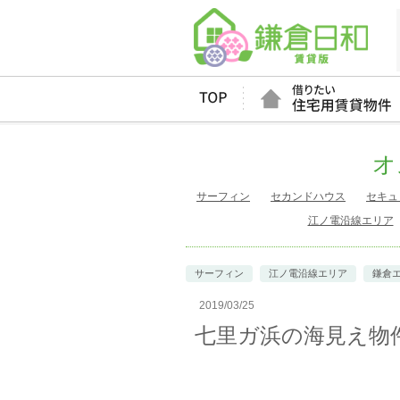
オ
サーフィン
セカンドハウス
セキュ
江ノ電沿線エリア
サーフィン
江ノ電沿線エリア
鎌倉
2019/03/25
七里ガ浜の海見え物