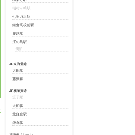
稲村ヶ崎駅
七里ガ浜駅
鎌倉高校前駅
腰越駅
江の島駅
鵠沼
JR東海道線
大船駅
藤沢駅
JR横須賀線
逗子駅
大船駅
へ
北鎌倉駅
鎌倉駅
湘南モノレール