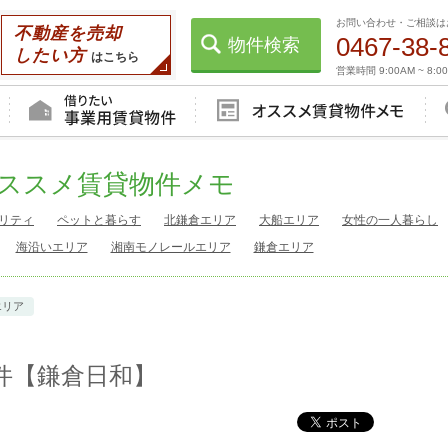
お問い合わせ・ご相談は
不動産を売却
0467-38-
物件検索
したい方
はこちら
営業時間 9:00AM ~ 8:0
ススメ賃貸物件メモ
リティ
ペットと暮らす
北鎌倉エリア
大船エリア
女性の一人暮らし
海沿いエリア
湘南モノレールエリア
鎌倉エリア
エリア
件【鎌倉日和】