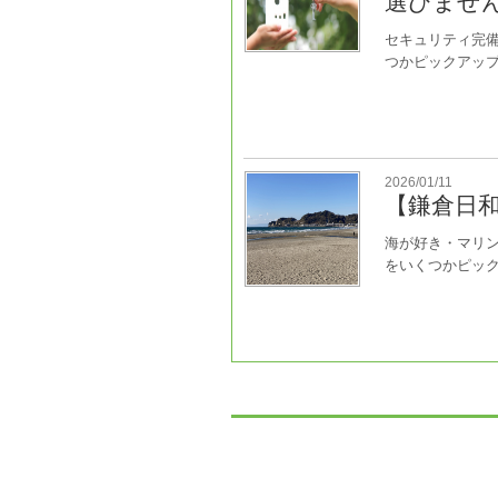
選びませ
セキュリティ完
つかピックアップし
2026/01/11
【鎌倉日
海が好き・マリ
をいくつかピックア