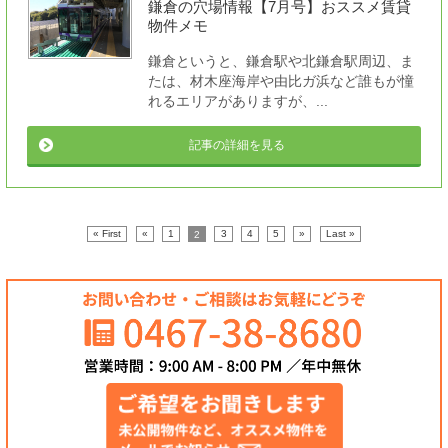
鎌倉の穴場情報【7月号】おススメ賃貸
物件メモ
鎌倉というと、鎌倉駅や北鎌倉駅周辺、ま
たは、材木座海岸や由比ガ浜など誰もが憧
れるエリアがありますが、...
記事の詳細を見る
« First
«
1
2
3
4
5
»
Last »