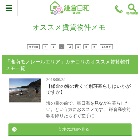
オススメ賃貸物件メモ
« First
«
1
2
3
4
5
»
Last »
「湘南モノレールエリア」カテゴリのオススメ賃貸物件
メモ一覧
2018/06/25
【鎌倉の海の近くで別荘暮らしはいかが
ですか】
海の目の前で、毎日海を見ながら暮らした
い。という方におススメです。 鎌倉高校前
駅を降りたらすぐ左手に...
記事の詳細を見る