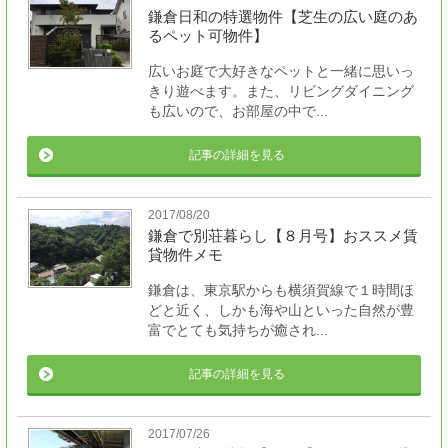
鎌倉日和の特選物件【芝生の広い庭のあ
るペット可物件】
広いお庭で大好きなペットと一緒に思いっ
きり遊べます。また、リビングダイニング
も広いので、お部屋の中で...
記事の詳細を見る
2017/08/20
鎌倉で別荘暮らし【８月号】おススメ賃
貸物件メモ
鎌倉は、東京駅からも横須賀線で１時間ほ
どと近く、しかも海や山といった自然が豊
富でとても気持ちが癒され...
記事の詳細を見る
2017/07/26